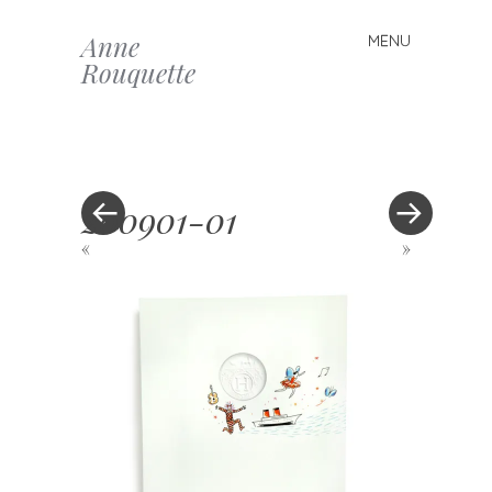
Anne
MENU
Skip to content
Rouquette
200901-01
«
»