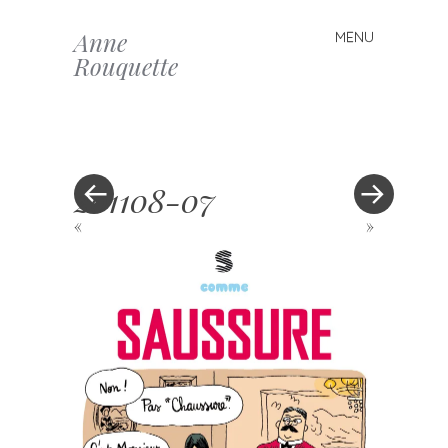
Anne
MENU
Skip to content
Rouquette
201108-07
«
»