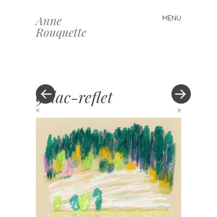
Anne
MENU
Skip to content
Rouquette
9-lac-reflet
«
»