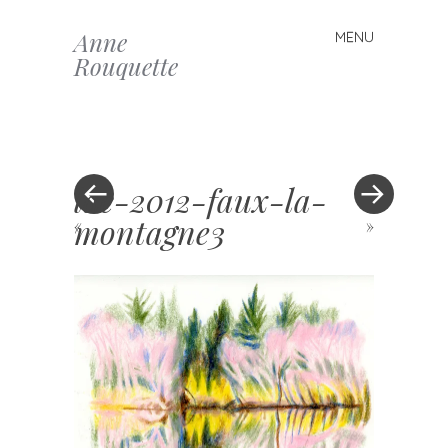
Anne
MENU
Skip to content
Rouquette
lac-2012-faux-la-
montagne3
«
»