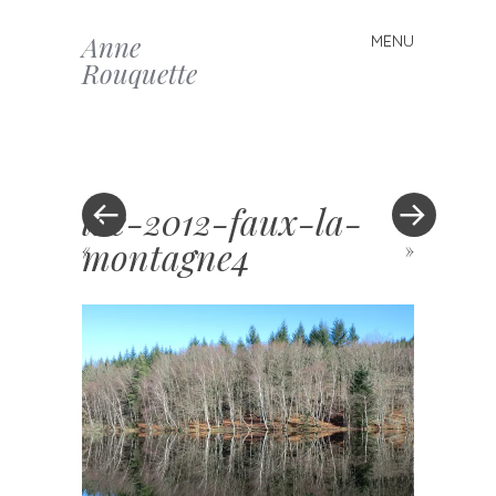
Anne
MENU
Skip to content
Rouquette
lac-2012-faux-la-
montagne4
«
»