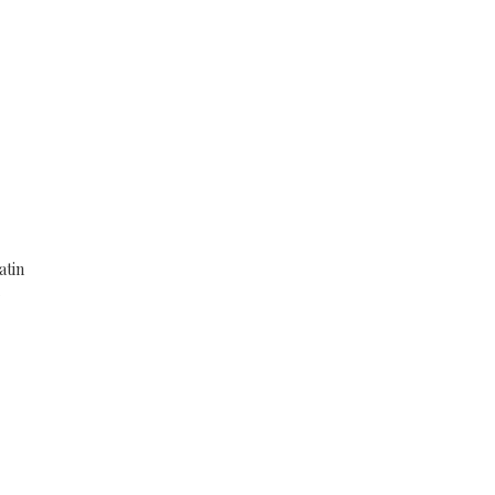
atin
5