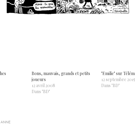
ez
ager
uvre
le+
e
lle
re)
ches
Bons, mauvais, grands et petits
"Emilie" sur Télém
joueurs
12 septembre 201
12 avril 2008
Dans "BD"
Dans "BD"
Y
ANNE