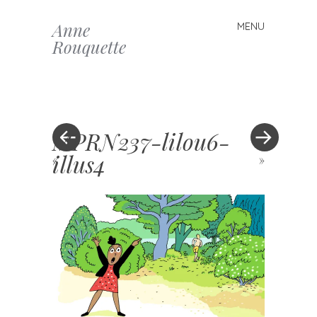
Anne
MENU
Skip to content
Rouquette
MPRN237-lilou6-
illus4
«
»